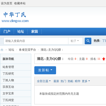
设为首页
收藏本站
门户
论坛
家园
热搜:
丁
帖子
搜
»
论坛
›
各省交流平台
›
湖北--主力QQ群：
四川丁氏
索
中
湖北--主力QQ群：
版块导航
今日:
0
|
主题:
0
|
排名:
11
华
站务管理
丁
发新帖
丁氏研究
氏
丁姓人物
全部主题
最新
热门
热帖
精华
更多
网
宗亲互动
文学宝库
本版块或指定的范围内尚无主题
丁氏祠堂