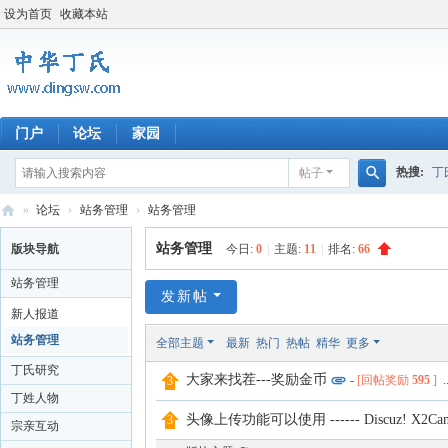
设为首页
收藏本站
门户
论坛
家园
热搜:
丁
帖子
搜
»
论坛
›
站务管理
›
站务管理
四川丁氏
索
中
站务管理
版块导航
今日:
0
|
主题:
11
|
排名:
66
华
站务管理
丁
发新帖
新人报道
氏
站务管理
全部主题
最新
热门
热帖
精华
更多
网
丁氏研究
大家来找茬---奖励金币
-
[回帖奖励
595
]
..
丁姓人物
头像上传功能可以使用 ------ Discuz! X2Can not 
宗亲互动