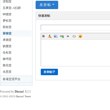
济阳堂
发新帖
五果堂--QQ群
53719360
钟德堂
快速发帖
梦松堂
双桂堂
留馀堂
承德堂
驯鹿堂
生松堂
御书堂
敦伦堂
永思堂
发表帖子
各省交流平台
Powered by
Discuz!
X3.5
© 2001-2023
Discuz! Team
.