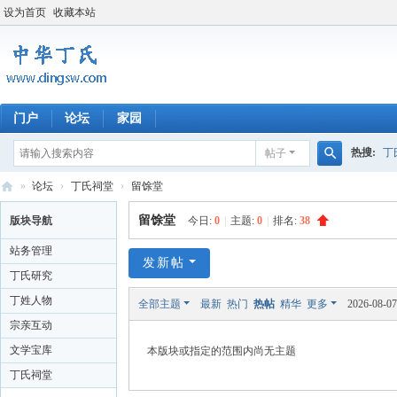
设为首页
收藏本站
门户
论坛
家园
热搜:
丁
帖子
搜
»
论坛
›
丁氏祠堂
›
留馀堂
四川丁氏
索
中
留馀堂
版块导航
今日:
0
|
主题:
0
|
排名:
38
华
站务管理
丁
发新帖
丁氏研究
氏
丁姓人物
全部主题
最新
热门
热帖
精华
更多
2026-08-0
网
宗亲互动
文学宝库
本版块或指定的范围内尚无主题
丁氏祠堂